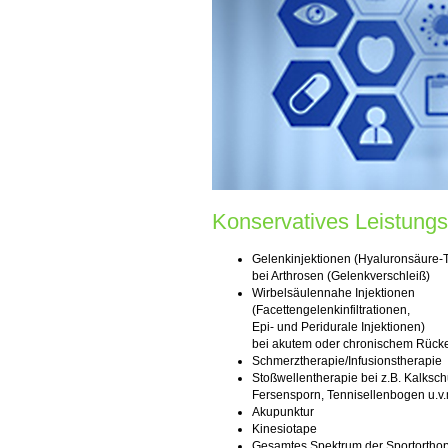
Konservatives Leistung
Gelenkinjektionen (Hyaluronsäure-
bei Arthrosen (Gelenkverschleiß)
Wirbelsäulennahe Injektionen
(Facettengelenkinfiltrationen,
Epi- und Peridurale Injektionen)
bei akutem oder chronischem Rüc
Schmerztherapie/Infusionstherapie
Stoßwellentherapie bei z.B. Kalkschu
Fersensporn, Tennisellenbogen u.v.
Akupunktur
Kinesiotape
Gesamtes Spektrum der Sportortho