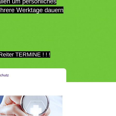
n um persönliches
mehrere Werktage dauern
iter TERMINE ! ! !
chutz