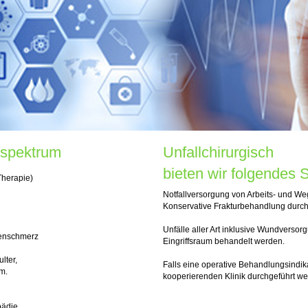
sspektrum
Unfallchirurgisch
bieten wir folgendes 
Therapie)
Notfallversorgung von Arbeits- und We
Konservative Frakturbehandlung dur
Unfälle aller Art inklusive Wundversor
kenschmerz
Eingriffsraum behandelt werden.
lter,
Falls eine operative Behandlungsindika
m.
kooperierenden Klinik durchgeführt we
pädie